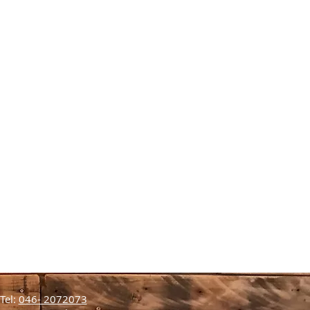
Tel:
046- 2072073