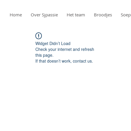
Home
Over Sjpassie
Het team
Broodjes
Soep
Widget Didn’t Load
Check your internet and refresh
this page.
If that doesn’t work, contact us.